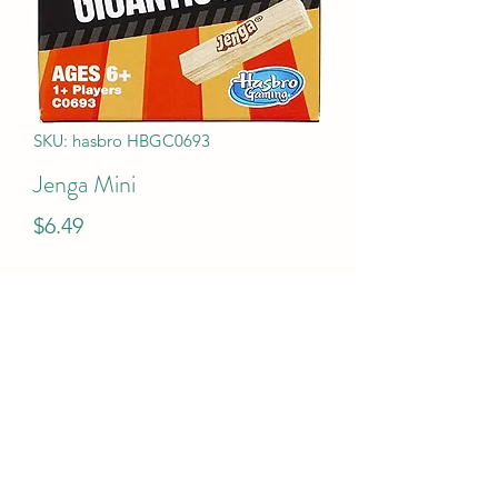
SKU: hasbro HBGC0693
Jenga Mini
Price
$6.49
Quantity
*
Add to Cart
Jenga Mini